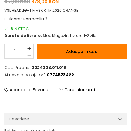
651,39 RON
378,00 RON
VSL HEADLIGHT MASK KTM 2020 ORANGE
Culoare.
:
Portocaliu 2
8
IN STOC
Durata de livrare:
Stoc Magazin, Livrare 1-2 zile
Adauga in cos
Cod Produs:
0024303.011.016
Ai nevoie de ajutor?
0774578422
Adauga la Favorite
Cere informatii
Descriere
Potriveste pentru modelele