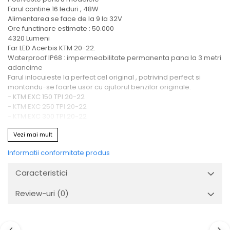
Farul contine 16 leduri , 48W
Alimentarea se face de la 9 la 32V
Ore functinare estimate : 50.000
4320 Lumeni
Far LED Acerbis KTM 20-22.
Waterproof IP68 : impermeabilitate permanenta pana la 3 metri
adancime
Farul inlocuieste la perfect cel original , potrivind perfect si
montandu-se foarte usor cu ajutorul benzilor originale.
- KTM EXC 150 TPI 20-22
- KTM EXC 250 TPI 20-22
- KTM EXC 300 TPI 20-22
- KTM EXC-F 250 20-22
Vezi mai mult
- KTM EXC-F 350 20-22
- KTM EXC-F 450 20-22
Informatii conformitate produs
- KTM EXC-F 500 20-22
- KTM XC-W 150 TPI 20-22
Caracteristici
- KTM XC-W 250 TPI 20-22
- KTM XC-W 300 TPI 20-22
Review-uri
(0)
- KTM XCF-W 350 20-22
- KTM XCF-W 500 20-22