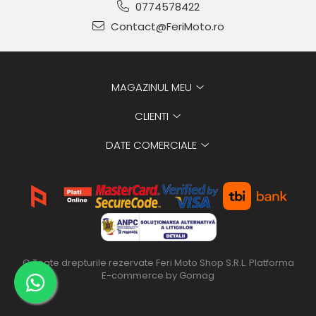
0774578422
Contact@FeriMoto.ro
MAGAZINUL MEU
CLIENTI
DATE COMERCIALE
© Toate drepturile rezervate Feri Moto Shop S.R.L.
Platforma
E-commerce by Gomag