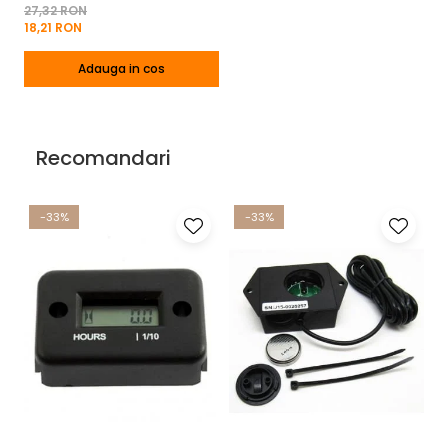
27,32 RON
18,21 RON
Adauga in cos
Recomandari
-33%
-33%