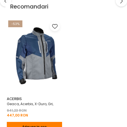
Recomandari
-53%
ACERBIS
Geaca, Acerbis, X-Duro, Gri,
941,23 RON
447,00 RON
Adauga in cos