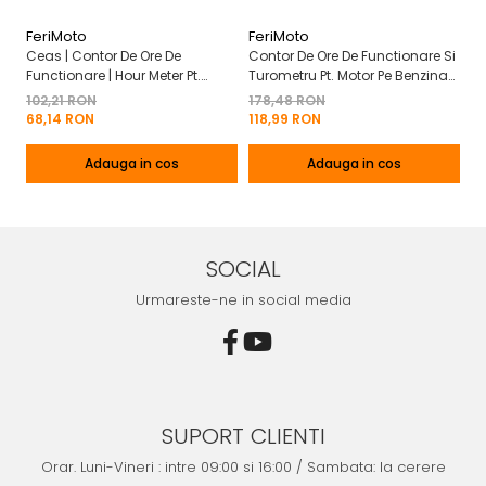
FeriMoto
FeriMoto
Fe
Ceas | Contor De Ore De
Contor De Ore De Functionare Si
Ce
Functionare | Hour Meter Pt.
Turometru Pt. Motor Pe Benzina
Fu
Motor Pe Benzina 2T | 4T
2T | 4T Cu Capac De Baterie
Cu
102,21 RON
178,48 RON
13
Mo
68,14 RON
118,99 RON
8
Adauga in cos
Adauga in cos
SOCIAL
Urmareste-ne in social media
SUPORT CLIENTI
Orar. Luni-Vineri : intre 09:00 si 16:00 / Sambata: la cerere