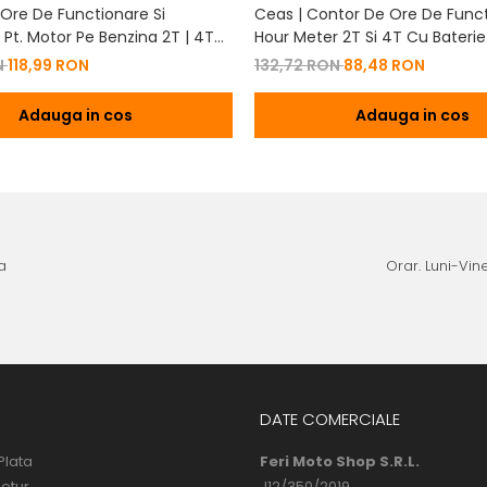
Ore De Functionare Si
Ceas | Contor De Ore De Funct
Pt. Motor Pe Benzina 2T | 4T
Hour Meter 2T Si 4T Cu Baterie
De Baterie
Schimbabila Pt. Motor Pe Benzi
N
118,99 RON
132,72 RON
88,48 RON
Adauga in cos
Adauga in cos
a
Orar. Luni-Vine
DATE COMERCIALE
Plata
Feri Moto Shop S.R.L.
Retur
J12/350/2019