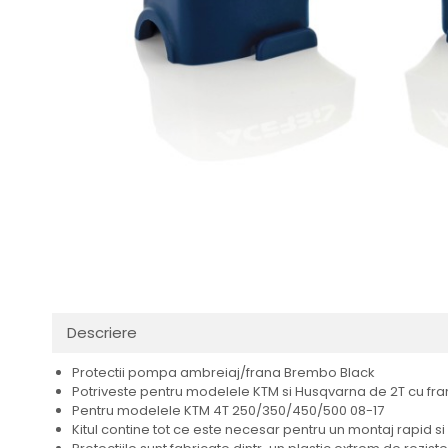
Casca Enduro
Ghidoane/Mansoane
Huse Moto / ATV
Buggy
Volan / Adaptor
Cizme / Sosete
Plastice
Scule Service
Combo Echipamente
Cadru
Standere
Genti
Sistem de Frane
Manusi
Sa / Husa de Sa
Ochelari Enduro
Piese Motor
Distribuie
Pantaloni
Sistem de Racire
pe
Pelerine de ploaie
Roti/Accesorii
Facebook
Protectii
Ambreiaj
Rucsac/Borseta
Evacuare
Descriere
Tricou / Geci / Termic
Cabluri si Conducte
Uleiuri si Lubrifianti
Protectii pompa ambreiaj/frana Brembo Black
Potriveste pentru modelele KTM si Husqvarna de 2T cu fr
Filtre
Pentru modelele KTM 4T 250/350/450/500 08-17
Kitul contine tot ce este necesar pentru un montaj rapid si
Suspensii