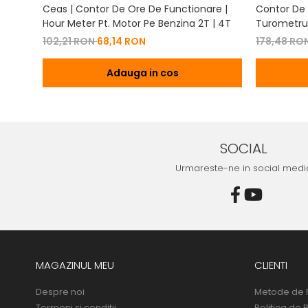
Ceas | Contor De Ore De Functionare |
Contor De 
Hour Meter Pt. Motor Pe Benzina 2T | 4T
Turometru 
Cu Capac 
102,21 RON
68,14 RON
178,48 RO
Adauga in cos
SOCIAL
Urmareste-ne in social medi
MAGAZINUL MEU
CLIENTI
Despre noi
Metode de 
Termeni si conditii
Politica de 