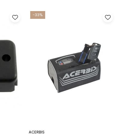
-33%
-17
ACERBIS
ACERB