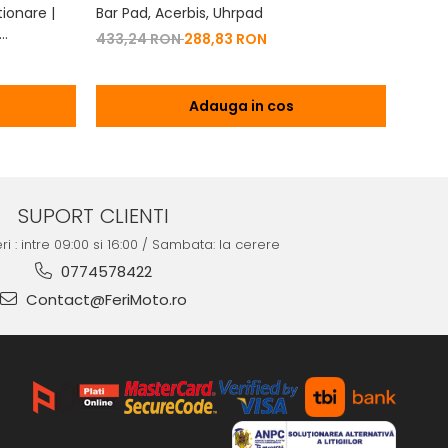
ionare |
Bar Pad, Acerbis, Uhrpad
Conto
Vibrat
433,24 RON
288,83 RON
na 2T | 4T
200,
Adauga in cos
SUPORT CLIENTI
ri : intre 09:00 si 16:00 / Sambata: la cerere
0774578422
Contact@FeriMoto.ro