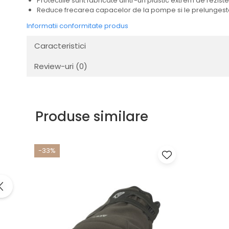
Protectiile sunt fabricate dintr-un plastic extrem de rezistent
Transmisie
Reduce frecarea capacelor de la pompe si le prelungest
Tuning
Informatii conformitate produs
Caracteristici
Review-uri
(0)
Produse similare
-33%