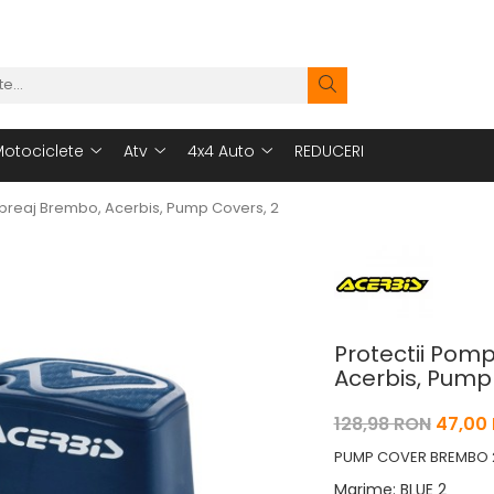
otociclete
Atv
4x4 Auto
REDUCERI
breaj Brembo, Acerbis, Pump Covers, 2
Protectii Pom
Acerbis, Pump
128,98 RON
47,00
PUMP COVER BREMBO 20
Marime
:
BLUE 2