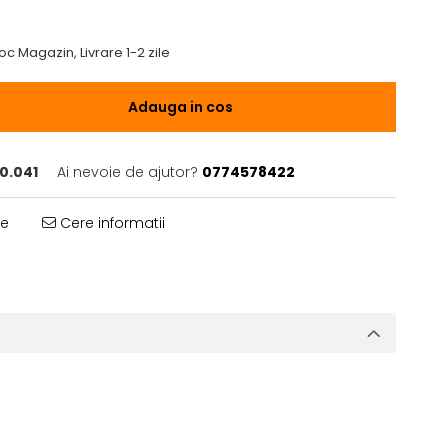
oc Magazin, Livrare 1-2 zile
Adauga in cos
0.041
Ai nevoie de ajutor?
0774578422
te
Cere informatii