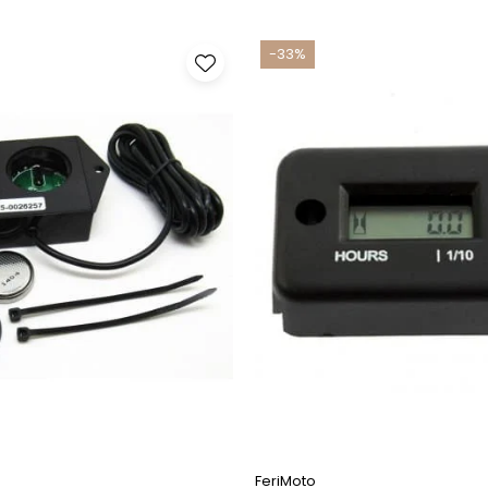
-33%
FeriMoto