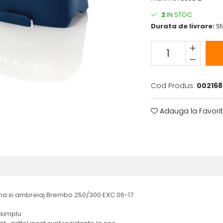
2
IN STOC
Durata de livrare:
St
Cod Produs:
002168
Adauga la Favori
ana si ambreiaj Brembo 250/300 EXC 06-17
 simplu