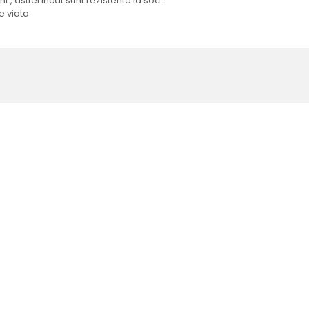
 , astfel incat sunt rezistente la soc .
e viata