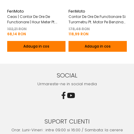
FeriMoto
FeriMoto
Fe
Ceas | Contor De Ore De
Contor De Ore De Functionare Si
Ce
Functionare | Hour Meter Pt.
Turometru Pt. Motor Pe Benzina
Fu
Motor Pe Benzina 2T | 4T
2T | 4T Cu Capac De Baterie
Cu
102,21 RON
178,48 RON
13
Mo
68,14 RON
118,99 RON
8
Adauga in cos
Adauga in cos
SOCIAL
Urmareste-ne in social media
SUPORT CLIENTI
Orar. Luni-Vineri : intre 09:00 si 16:00 / Sambata: la cerere