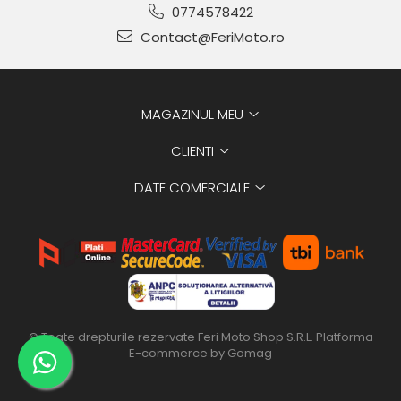
0774578422
Contact@FeriMoto.ro
MAGAZINUL MEU
CLIENTI
DATE COMERCIALE
© Toate drepturile rezervate Feri Moto Shop S.R.L.
Platforma
E-commerce by Gomag