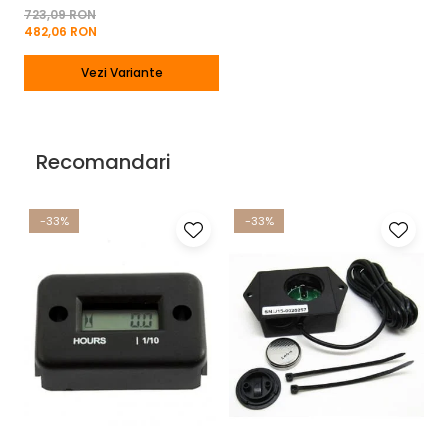
723,09 RON
482,06 RON
Vezi Variante
Recomandari
-33%
-33%