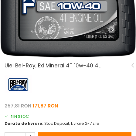
Pelerine de ploaie
Roti/Accesorii
Protectii
Ambreiaj
Rucsac/Borseta
Evacuare
Tricou / Geci / Termic
Cabluri si Conducte
Uleiuri si Lubrifianti
Filtre
Suspensii
Ulei Bel-Ray, Exl Mineral 4T 10w-40 4L
Transmisie
Tuning
257,81 RON
171,87 RON
1
IN STOC
Durata de livrare:
Stoc Depozit, Livrare 2-7 zile