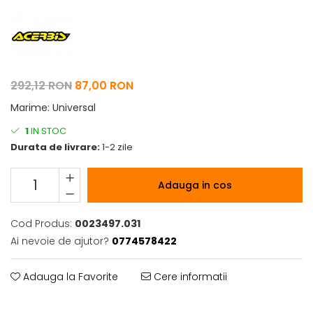
Pelerine de ploaie
Roti/Accesorii
Protectii
Ambreiaj
Rucsac/Borseta
Evacuare
Tricou / Geci / Termic
Cabluri si Conducte
292,12 RON
87,00 RON
Uleiuri si Lubrifianti
Marime
:
Universal
Filtre
1
IN STOC
Suspensii
Durata de livrare:
1-2 zile
Transmisie
Tuning
Adauga in cos
Cod Produs:
0023497.031
Ai nevoie de ajutor?
0774578422
Adauga la Favorite
Cere informatii