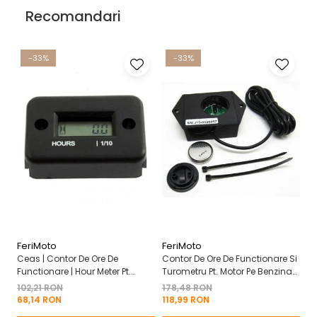
Recomandari
-33%
-33%
FeriMoto
FeriMoto
Fe
Ceas | Contor De Ore De
Contor De Ore De Functionare Si
Ce
Functionare | Hour Meter Pt.
Turometru Pt. Motor Pe Benzina
Fu
Motor Pe Benzina 2T | 4T
2T | 4T Cu Capac De Baterie
Cu
102,21 RON
178,48 RON
13
Mo
68,14 RON
118,99 RON
8