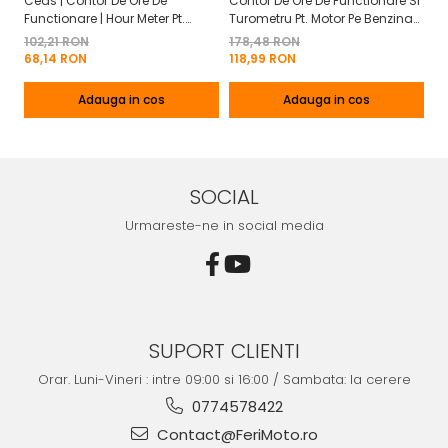
Ceas | Contor De Ore De
Contor De Ore De Functionare Si
Ce
Functionare | Hour Meter Pt.
Turometru Pt. Motor Pe Benzina
Fu
Motor Pe Benzina 2T | 4T
2T | 4T Cu Capac De Baterie
Cu
102,21 RON
178,48 RON
13
Mo
68,14 RON
118,99 RON
8
Adauga in cos
Adauga in cos
SOCIAL
Urmareste-ne in social media
SUPORT CLIENTI
Orar. Luni-Vineri : intre 09:00 si 16:00 / Sambata: la cerere
0774578422
Contact@FeriMoto.ro