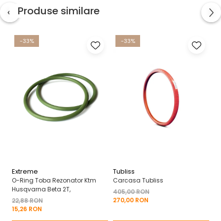
Produse similare
-33%
-33%
Extreme
Tubliss
A
O-Ring Toba Rezonator Ktm
Carcasa Tubliss
Ha
Husqvarna Beta 2T,
Br
405,00 RON
270,00 RON
22,88 RON
3
15,26 RON
18