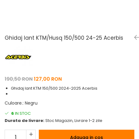
Pelerine de ploaie
Roti/Accesorii
Protectii
Ambreiaj
Rucsac/Borseta
Evacuare
Tricou / Geci / Termic
Cabluri si Conducte
Ghidaj lant KTM/Husq 150/500 24-25 Acerbis
Uleiuri si Lubrifianti
Filtre
Suspensii
Transmisie
190,50 RON
127,00 RON
Tuning
Ghidaj lant KTM 150/500 2024-2025 Acerbis
Culoare.
:
Negru
6
IN STOC
Durata de livrare:
Stoc Magazin, Livrare 1-2 zile
Adauga in cos