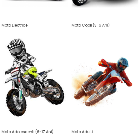
Pelerine de ploaie
Roti/Accesorii
Protectii
Ambreiaj
Rucsac/Borseta
Evacuare
Moto Electrice
Moto Copii (3-6 Ani)
Tricou / Geci / Termic
Cabluri si Conducte
Uleiuri si Lubrifianti
Filtre
Suspensii
Transmisie
Tuning
Moto Adolescenti (6-17 Ani)
Moto Adulti