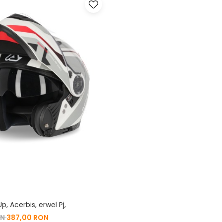
p, Acerbis, erwel Pj,
ON
387,00 RON