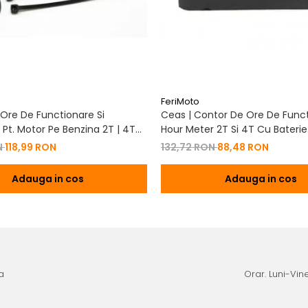
FeriMoto
Ore De Functionare Si
Ceas | Contor De Ore De Funct
Pt. Motor Pe Benzina 2T | 4T
Hour Meter 2T Si 4T Cu Baterie
De Baterie
Schimbabila Pt. Motor Pe Benzi
N
118,99 RON
132,72 RON
88,48 RON
Adauga in cos
Adauga in cos
a
Orar. Luni-Vine