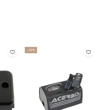
-33%
-17