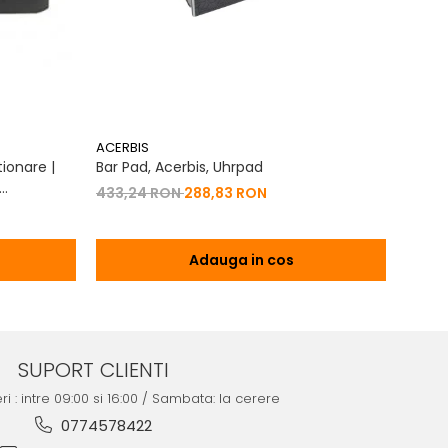
ACERBIS
ACERB
ionare |
Bar Pad, Acerbis, Uhrpad
Conto
Vibrat
433,24 RON
288,83 RON
na 2T | 4T
200,
Adauga in cos
SUPORT CLIENTI
ri : intre 09:00 si 16:00 / Sambata: la cerere
0774578422