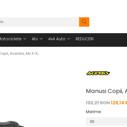
otociclete
Atv
4x4 Auto
REDUCERI
opii, Acerbis, Mx X-K,
Manusi Copii, 
192,21 RON
128,14
Marime
: