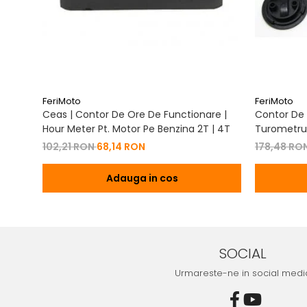
FeriMoto
FeriMoto
Ceas | Contor De Ore De Functionare |
Contor De 
Hour Meter Pt. Motor Pe Benzina 2T | 4T
Turometru 
Cu Capac 
102,21 RON
68,14 RON
178,48 RO
Adauga in cos
SOCIAL
Urmareste-ne in social medi