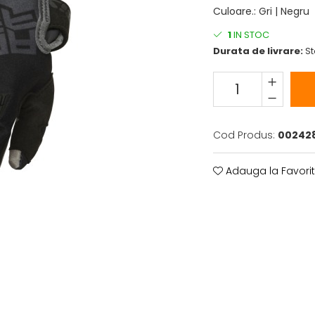
Culoare.
:
Gri | Negru
1
IN STOC
Durata de livrare:
St
Cod Produs:
002428
Adauga la Favori