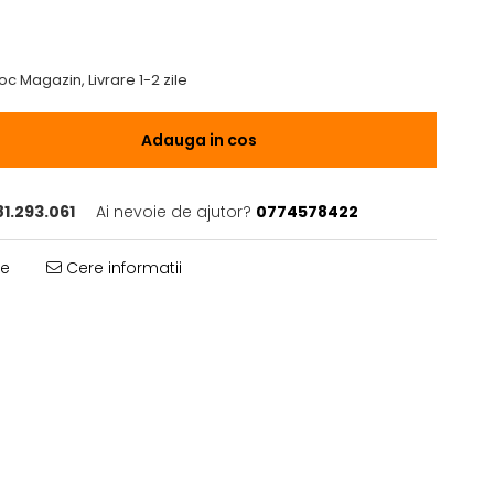
oc Magazin, Livrare 1-2 zile
Adauga in cos
1.293.061
Ai nevoie de ajutor?
0774578422
te
Cere informatii