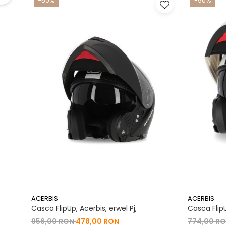
-50%
-50%
ACERBIS
ACERBIS
Casca FlipUp, Acerbis, erwel Pj,
Casca FlipU
956,00 RON
478,00 RON
774,00 R