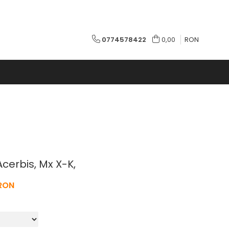
0774578422
0,00
RON
Acerbis, Mx X-K,
 RON