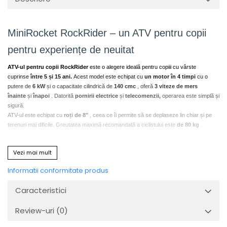
MiniRocket RockRider – un ATV pentru copii
pentru experiențe de neuitat
ATV-ul pentru copii RockRider
este o alegere ideală pentru copiii cu vârste
cuprinse
între 5 și 15 ani.
Acest model este echipat cu
un motor în 4 timpi
cu o
putere de
6 kW
și o capacitate cilindrică de
140 cmc
, oferă
3 viteze de mers
înainte
și
înapoi
. Datorită
pornirii electrice
și
telecomenzii,
operarea este simplă și
sigură.
ATV-ul este echipat cu
roți de 8"
, ceea ce îi permite să se deplaseze lin chiar și pe
terenuri mai dificile. Greutatea maximă recomandată a ciclistului este
de 80 kg
.
Siguranța pe primul loc
Vezi mai mult
Opritor de accelerație pentru limitarea vitezei
Oprirea motorului de la distanță
Informatii conformitate produs
Frâne hidraulice cu disc
Caracteristici
Spațiu pentru picioare bine protejat
Echipament
Review-uri
(0)
Demaror electric