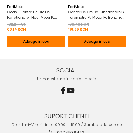
FeriMoto
FeriMoto
Fe
Ceas | Contor De Ore De
Contor De Ore De Functionare Si
Ce
Functionare | Hour Meter Pt.
Turometru Pt. Motor Pe Benzina
Fu
Motor Pe Benzina 2T | 4T
2T | 4T Cu Capac De Baterie
Cu
102,21 RON
178,48 RON
13
Mo
68,14 RON
118,99 RON
8
Adauga in cos
Adauga in cos
SOCIAL
Urmareste-ne in social media
SUPORT CLIENTI
Orar. Luni-Vineri : intre 09:00 si 16:00 / Sambata: la cerere
0774578422