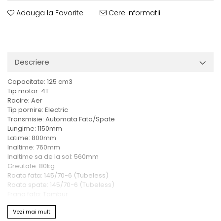
Adauga la Favorite
Cere informatii
Descriere
Capacitate: 125 cm3
Tip motor: 4T
Racire: Aer
Tip pornire: Electric
Transmisie: Automata Fata/Spate
Lungime: 1150mm
Latime: 800mm
Inaltime: 760mm
Inaltime sa de la sol: 560mm
Greutate: 80kg
Roata fata: 145/70-6 (Tubeless)
Roata spate: 145/70-6 (Tubeless)
Frana fata: Tambur
Frana spate hidraulic: Disc 160mm
Vezi mai mult
Rezervor: 2.5 litri