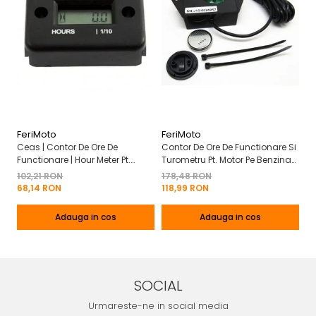
FeriMoto
FeriMoto
Fe
Ceas | Contor De Ore De
Contor De Ore De Functionare Si
Ce
Functionare | Hour Meter Pt.
Turometru Pt. Motor Pe Benzina
Fu
Motor Pe Benzina 2T | 4T
2T | 4T Cu Capac De Baterie
Cu
102,21 RON
178,48 RON
13
Mo
68,14 RON
118,99 RON
8
Adauga in cos
Adauga in cos
SOCIAL
Urmareste-ne in social media