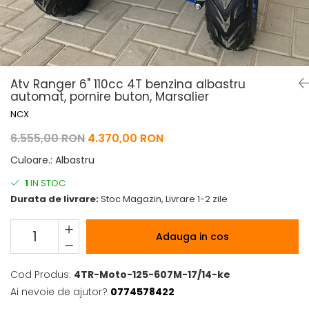
Pelerine de ploaie
Roti/Accesorii
Protectii
Ambreiaj
Rucsac/Borseta
Evacuare
Tricou / Geci / Termic
Cabluri si Conducte
Atv Ranger 6" 110cc 4T benzina albastru
Uleiuri si Lubrifianti
automat, pornire buton, Marsalier
Filtre
NCX
Suspensii
6.555,00 RON
4.370,00 RON
Transmisie
Culoare.
:
Albastru
Tuning
1
IN STOC
Durata de livrare:
Stoc Magazin, Livrare 1-2 zile
Adauga in cos
Cod Produs:
4TR-Moto-125-607M-17/14-ke
Ai nevoie de ajutor?
0774578422