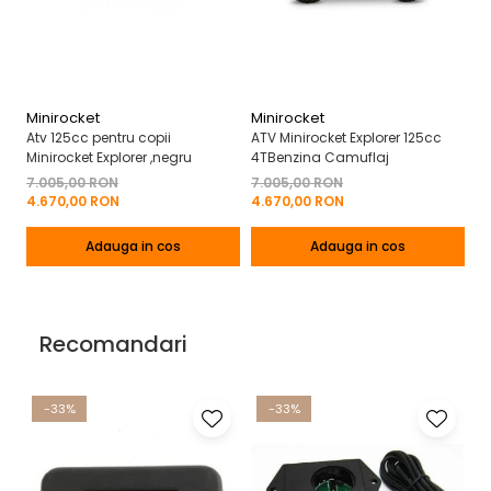
Minirocket
Minirocket
Mi
Atv 125cc pentru copii
ATV Minirocket Explorer 125cc
AT
Minirocket Explorer ,negru
4TBenzina Camuflaj
ja
7.005,00 RON
7.005,00 RON
7
4.670,00 RON
4.670,00 RON
4
Adauga in cos
Adauga in cos
Recomandari
-33%
-33%