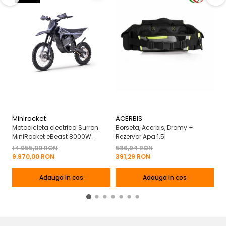
Minirocket
ACERBIS
N
Motocicleta electrica Surron
Borseta, Acerbis, Dromy +
N
MiniRocket eBeast 8000W
Rezervor Apa 1.5l
5
17"/14" 8000W 35 Ah Li-Ion
39
14.955,00 RON
586,94 RON
9.970,00 RON
391,29 RON
Adauga in cos
Adauga in cos