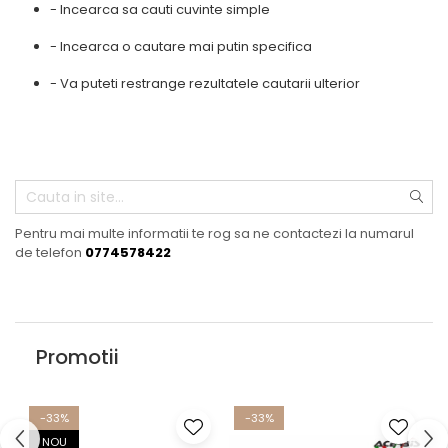
Pelerine de ploaie
Roti/Accesorii
- Incearca sa cauti cuvinte simple
Protectii
Ambreiaj
- Incearca o cautare mai putin specifica
Rucsac/Borseta
Evacuare
- Va puteti restrange rezultatele cautarii ulterior
Tricou / Geci / Termic
Cabluri si Conducte
Uleiuri si Lubrifianti
Filtre
Suspensii
Transmisie
Pentru mai multe informatii te rog sa ne contactezi la numarul
de telefon
0774578422
Tuning
Promotii
-33%
-33%
NOU