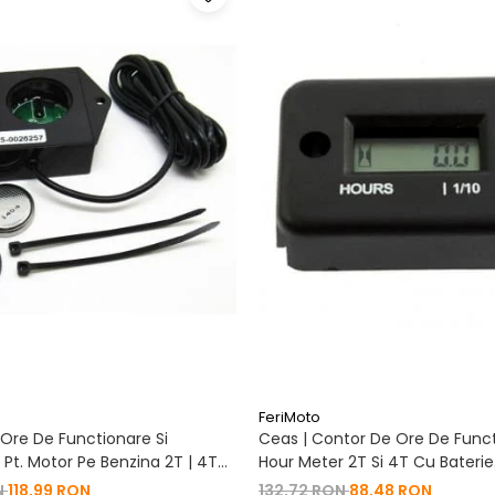
FeriMoto
Ore De Functionare Si
Ceas | Contor De Ore De Funct
Pt. Motor Pe Benzina 2T | 4T
Hour Meter 2T Si 4T Cu Baterie
De Baterie
Schimbabila Pt. Motor Pe Benzi
N
118,99 RON
132,72 RON
88,48 RON