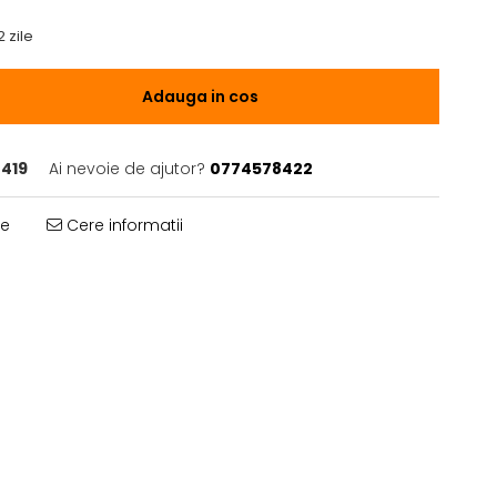
2 zile
Adauga in cos
419
Ai nevoie de ajutor?
0774578422
te
Cere informatii