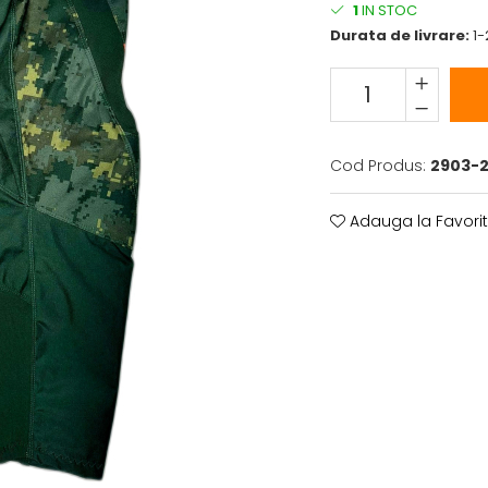
1
IN STOC
Durata de livrare:
1-
Cod Produs:
2903-2
Adauga la Favori