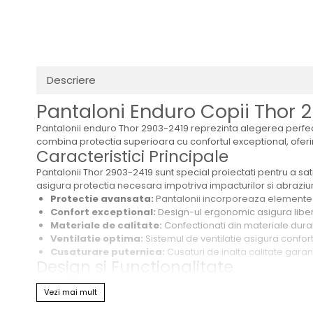
Transmisie
Distribuie
Tuning
pe
Facebook
Descriere
Pantaloni Enduro Copii Thor 2
Pantalonii enduro Thor 2903-2419 reprezinta alegerea perfecta
combina protectia superioara cu confortul exceptional, oferi
Caracteristici Principale
Pantalonii Thor 2903-2419 sunt special proiectati pentru a sati
asigura protectia necesara impotriva impacturilor si abraziunil
Protectie avansata:
Pantalonii incorporeaza elemente d
Confort exceptional:
Design-ul ergonomic asigura liber
Materiale de calitate:
Confectionati din materiale durabil
Ventilatie optima:
Sistemul de ventilatie asigura confortu
Cusaturare puternica:
Cusaturi de inalta calitate gara
Design si Functionalitate
Pantalonii Thor Sector, din care face parte seria 2903-2419, 
Vezi mai mult
creand un set coerent si profesional pentru micii rider-i.
Codul produs 2903-2419 indica o varianta speciala, optimizat