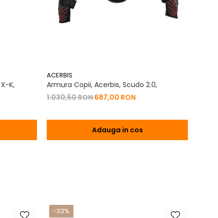
ACERBIS
ACERB
 X-K,
Armura Copii, Acerbis, Scudo 2.0,
Geaca
2.0,
1.030,50 RON
687,00 RON
684,
Adauga in cos
-33%
-17