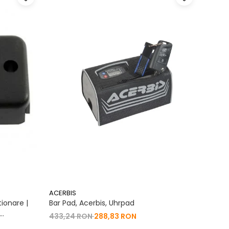
ACERBIS
ACERB
ionare |
Bar Pad, Acerbis, Uhrpad
Conto
Vibrat
433,24 RON
288,83 RON
na 2T | 4T
200,