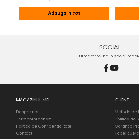
Adauga in cos
SOCIAL
Urmareste-ne in social medi
MAGAZINUL MEU
CLIENTI
Despre noi
Metode de 
Termeni si conditii
Politica de 
Politica de Confidentialitate
Garantia Pr
Contact
Tabel cu Ma