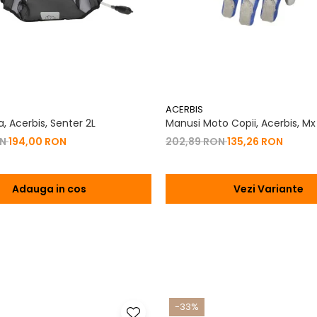
tumiti in intreaga lume.
ACERBIS
, Acerbis, Senter 2L
Manusi Moto Copii, Acerbis, Mx
ON
194,00 RON
202,89 RON
135,26 RON
Adauga in cos
Vezi Variante
-33%