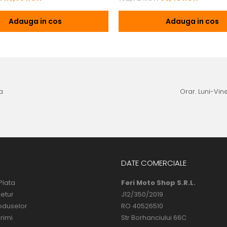
Adauga in cos
Adauga in cos
a
Orar. Luni-Vine
DATE COMERCIALE
Plata
Feri Moto Shop S.R.L.
Retur
J12/350/2019
oduselor
RO 40526510
rimi
Str Borhanciului 66C