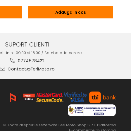
Adauga in cos
SUPORT CLIENTI
ri : intre 09:00 si 16:00 / Sambata: la cerere
0774578422
Contact@FeriMoto.ro
© Toate drepturile rezervate Feri Moto Shop S.R.L.
Platforma
E-commerce by Gomag