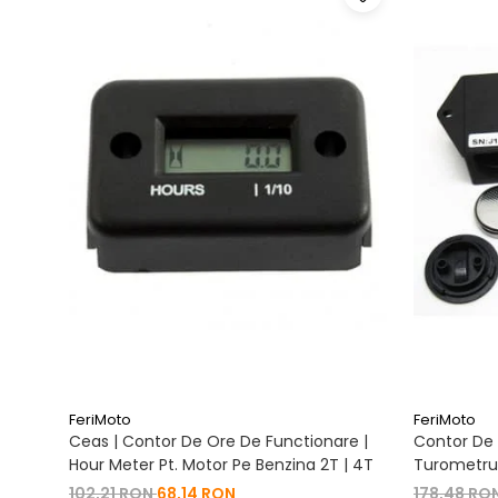
FeriMoto
FeriMoto
Ceas | Contor De Ore De Functionare |
Contor De 
Hour Meter Pt. Motor Pe Benzina 2T | 4T
Turometru 
Cu Capac 
102,21 RON
68,14 RON
178,48 RO