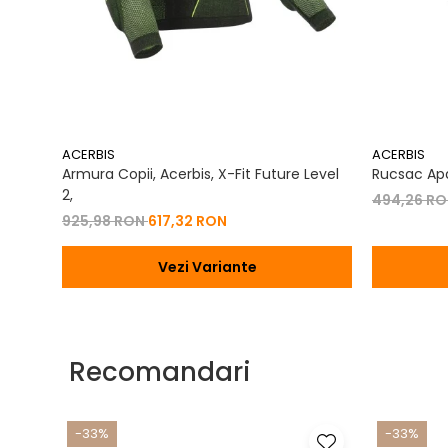
ca alegeti un produs testat si aprobat de mii de utilizatori mul
ACERBIS
ACERBIS
Armura Copii, Acerbis, X-Fit Future Level
Rucsac Apa
2,
494,26 R
925,98 RON
617,32 RON
Vezi Variante
Recomandari
-33%
-33%