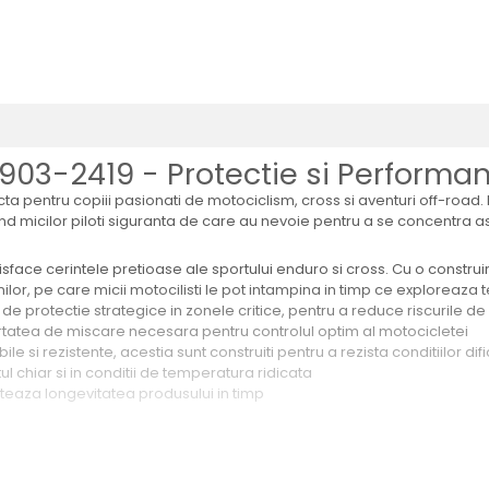
903-2419 - Protectie si Performant
 pentru copiii pasionati de motociclism, cross si aventuri off-road. 
nd micilor piloti siguranta de care au nevoie pentru a se concentra 
sface cerintele pretioase ale sportului enduro si cross. Cu o construir
or, pe care micii motocilisti le pot intampina in timp ce exploreaza ter
e protectie strategice in zonele critice, pentru a reduce riscurile d
tatea de miscare necesara pentru controlul optim al motocicletei
e si rezistente, acestia sunt construiti pentru a rezista conditiilor difi
l chiar si in conditii de temperatura ridicata
nteaza longevitatea produsului in timp
sunt cunoscuti pentru designul lor modern si functional. Modelul se in
a pentru performanta maximala in conditii de enduro si cross. Pantalo