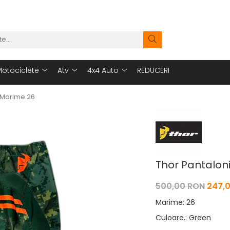
otociclete
Atv
4x4 Auto
REDUCERI
 Marime 26
Thor Pantalon
500,00 RON
247,
Marime
:
26
Culoare.
:
Green