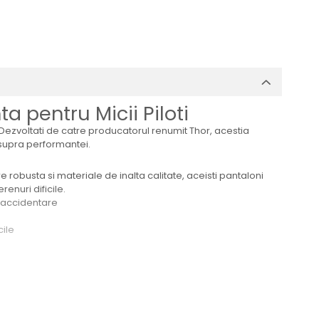
a pentru Micii Piloti
Dezvoltati de catre producatorul renumit Thor, acestia
asupra performantei.
e robusta si materiale de inalta calitate, aceisti pantaloni
enuri dificile.
e accidentare
cile
tegreaza perfect cu restul echipamentului de protectie Thor,
nii sunt disponibili in diverse marimi pentru a se adapta