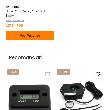
ACERBIS
Bluza Corp Vara, Acerbis, X-
Body,
326,46 RON
217,64 RON
Vezi Variante
Recomandari
-33%
-33%