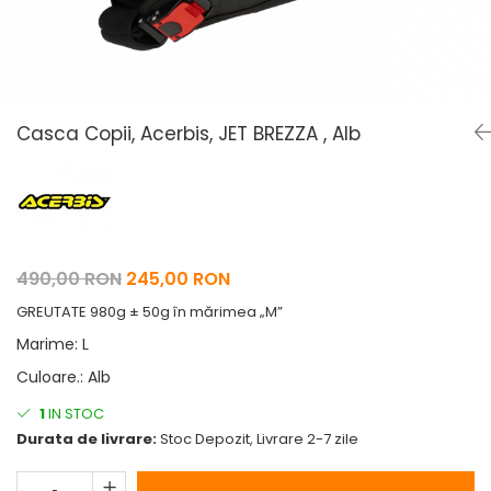
Pelerine de ploaie
Roti/Accesorii
Protectii
Ambreiaj
Rucsac/Borseta
Evacuare
Tricou / Geci / Termic
Cabluri si Conducte
Casca Copii, Acerbis, JET BREZZA , Alb
Uleiuri si Lubrifianti
Filtre
Suspensii
Transmisie
490,00 RON
245,00 RON
Tuning
GREUTATE 980g ± 50g în mărimea „M”
Marime
:
L
Culoare.
:
Alb
1
IN STOC
Durata de livrare:
Stoc Depozit, Livrare 2-7 zile