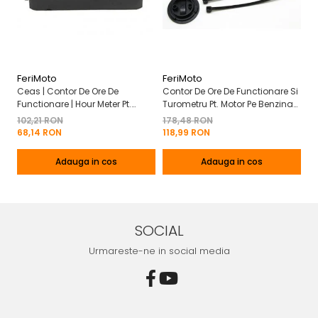
FeriMoto
FeriMoto
Fe
Ceas | Contor De Ore De
Contor De Ore De Functionare Si
Ce
Functionare | Hour Meter Pt.
Turometru Pt. Motor Pe Benzina
Fu
Motor Pe Benzina 2T | 4T
2T | 4T Cu Capac De Baterie
Cu
102,21 RON
178,48 RON
13
Mo
68,14 RON
118,99 RON
8
Adauga in cos
Adauga in cos
SOCIAL
Urmareste-ne in social media