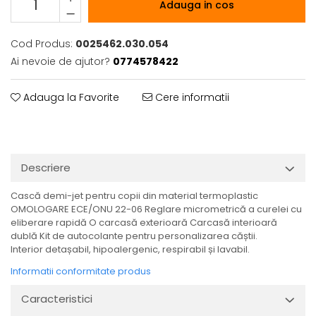
Adauga in cos
Cod Produs:
0025462.030.054
Ai nevoie de ajutor?
0774578422
Adauga la Favorite
Cere informatii
Descriere
Cască demi-jet pentru copii din material termoplastic
OMOLOGARE ECE/ONU 22-06 Reglare micrometrică a curelei cu
eliberare rapidă O carcasă exterioară Carcasă interioară
dublă Kit de autocolante pentru personalizarea căștii.
Interior detașabil, hipoalergenic, respirabil și lavabil.
Informatii conformitate produs
Caracteristici