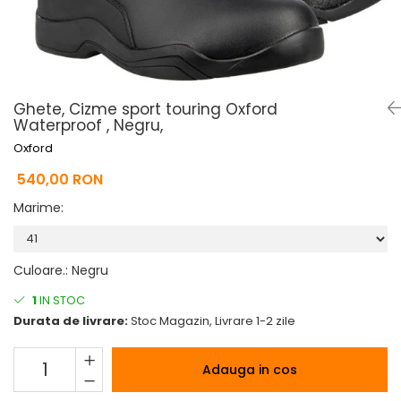
Pelerine de ploaie
Roti/Accesorii
Protectii
Ambreiaj
Rucsac/Borseta
Evacuare
Tricou / Geci / Termic
Cabluri si Conducte
Ghete, Cizme sport touring Oxford
Uleiuri si Lubrifianti
Waterproof , Negru,
Filtre
Oxford
Suspensii
540,00 RON
Transmisie
Marime
:
Tuning
Culoare.
:
Negru
1
IN STOC
Durata de livrare:
Stoc Magazin, Livrare 1-2 zile
Adauga in cos