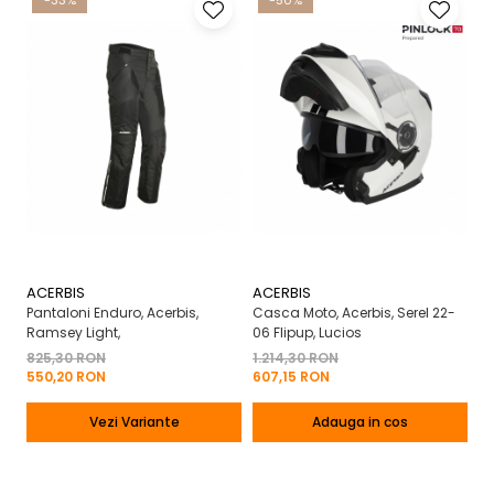
-33%
-50%
ACERBIS
ACERBIS
A
Pantaloni Enduro, Acerbis,
Casca Moto, Acerbis, Serel 22-
Pa
Ramsey Light,
06 Flipup, Lucios
Ra
825,30 RON
1.214,30 RON
8
550,20 RON
607,15 RON
5
Vezi Variante
Adauga in cos