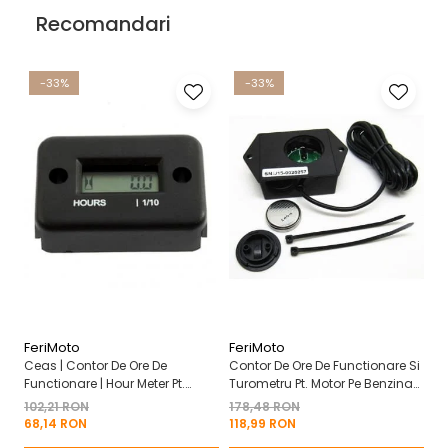
Recomandari
-33%
-33%
FeriMoto
FeriMoto
Fe
Ceas | Contor De Ore De
Contor De Ore De Functionare Si
Ce
Functionare | Hour Meter Pt.
Turometru Pt. Motor Pe Benzina
Fu
Motor Pe Benzina 2T | 4T
2T | 4T Cu Capac De Baterie
Cu
102,21 RON
178,48 RON
13
Mo
68,14 RON
118,99 RON
8