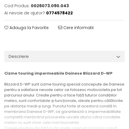
Cod Produs:
0026073.090.043
Ai nevoie de ajutor?
0774578422
Adauga la Favorite
Cere informatii
Descriere
Cizme touring impermeabile Dainese Blizzard D-WP
Blizzard D-WP sunt cizme touring special concepute de Dainese
pentru a satisface nevoile celor ce folosesc motocicleta pe tot
parcursul anului. Create pentru a face față tuturor condițiilor
meteo, sunt confortabile și funcționale, ideale pentru călătoriile
pe distanțe medii și lungi. Punctul forte al acestora constă în
membrana Dainese D-WP, ce garantează o impermeabilitate
completă menținând picioarelle uscate atunci când condițiile
meteo nu sunt chiar cele mai favorabile.
Zonele elastice din față și din spate, precum și forma conică