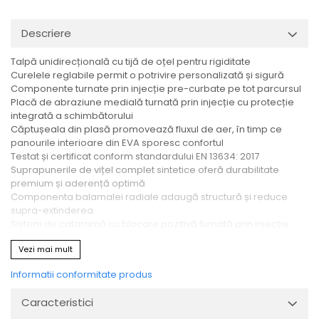
Descriere
Talpă unidirecțională cu tijă de oțel pentru rigiditate
Curelele reglabile permit o potrivire personalizată și sigură
Componente turnate prin injecție pre-curbate pe tot parcursul
Placă de abraziune medială turnată prin injecție cu protecție
integrată a schimbătorului
Căptușeala din plasă promovează fluxul de aer, în timp ce
panourile interioare din EVA sporesc confortul
Testat și certificat conform standardului EN 13634: 2017
Suprapunerile de vițel complet sintetice oferă durabilitate
premium și aderență optimă
Componenta balamalei radiale adaugă structură și reduce
supra-extinderea
Sistem de cataramă cu blocare pozitivă turnată prin injecție
Cizme pentru motocross/enduro
Vezi mai mult
Caseta de la picior cu profil redus pentru deplasare
nestingherită
Informatii conformitate produs
Inserții de talpă înlocuibile pentru uzură prelungită
Caracteristici