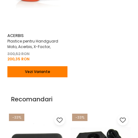
ACERBIS
Plastice pentru Handguard
Moto, Acerbis, X-Factor,
300,52 RON
200,35 RON
Vezi Variante
Recomandari
-33%
-33%