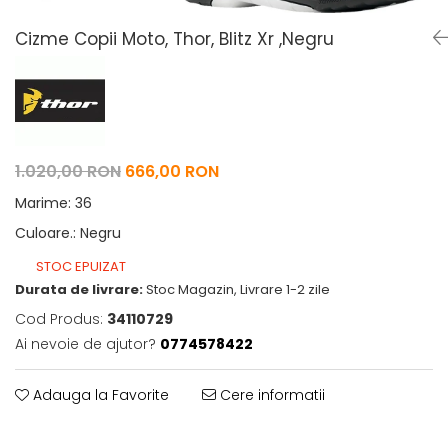
Pelerine de ploaie
Roti/Accesorii
Cizme Copii Moto, Thor, Blitz Xr ,Negru
Protectii
Ambreiaj
Rucsac/Borseta
Evacuare
Tricou / Geci / Termic
Cabluri si Conducte
Uleiuri si Lubrifianti
Filtre
1.020,00 RON
666,00 RON
Suspensii
Marime
:
36
Transmisie
Culoare.
:
Negru
Tuning
STOC EPUIZAT
Durata de livrare:
Stoc Magazin, Livrare 1-2 zile
Cod Produs:
34110729
Ai nevoie de ajutor?
0774578422
Adauga la Favorite
Cere informatii