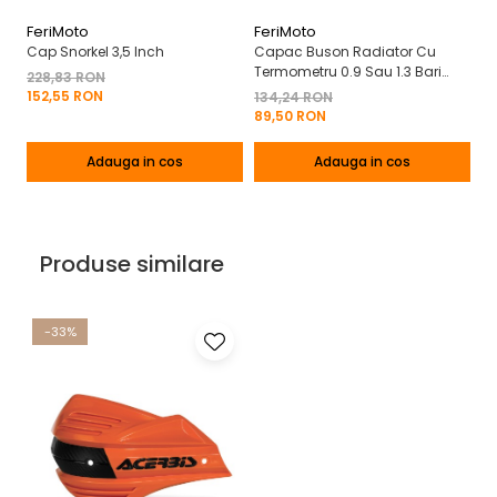
FeriMoto
FeriMoto
E
Cap Snorkel 3,5 Inch
Capac Buson Radiator Cu
Se
Termometru 0.9 Sau 1.3 Bari
25
228,83 RON
Nissan Suzuki Mercedes
(P
152,55 RON
134,24 RON
2
Mitsubishi Etc
89,50 RON
1
Adauga in cos
Adauga in cos
Produse similare
-33%