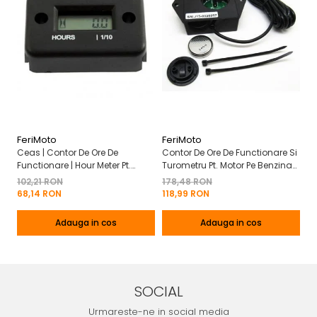
FeriMoto
FeriMoto
Fe
Ceas | Contor De Ore De
Contor De Ore De Functionare Si
Ce
Functionare | Hour Meter Pt.
Turometru Pt. Motor Pe Benzina
Fu
Motor Pe Benzina 2T | 4T
2T | 4T Cu Capac De Baterie
Cu
102,21 RON
178,48 RON
13
Mo
68,14 RON
118,99 RON
8
Adauga in cos
Adauga in cos
SOCIAL
Urmareste-ne in social media