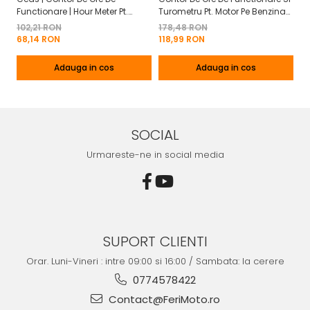
Functionare | Hour Meter Pt.
Turometru Pt. Motor Pe Benzina
Fu
Motor Pe Benzina 2T | 4T
2T | 4T Cu Capac De Baterie
Cu
102,21 RON
178,48 RON
13
Mo
68,14 RON
118,99 RON
8
Adauga in cos
Adauga in cos
SOCIAL
Urmareste-ne in social media
SUPORT CLIENTI
Orar. Luni-Vineri : intre 09:00 si 16:00 / Sambata: la cerere
0774578422
Contact@FeriMoto.ro