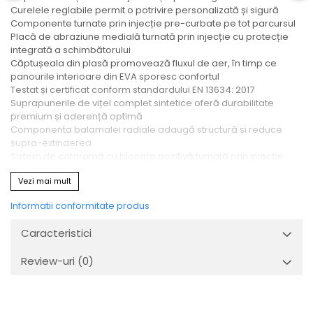
Curelele reglabile permit o potrivire personalizată și sigură
Componente turnate prin injecție pre-curbate pe tot parcursul
Placă de abraziune medială turnată prin injecție cu protecție
integrată a schimbătorului
Căptușeala din plasă promovează fluxul de aer, în timp ce
panourile interioare din EVA sporesc confortul
Testat și certificat conform standardului EN 13634: 2017
Suprapunerile de vițel complet sintetice oferă durabilitate
premium și aderență optimă
Componenta balamalei radiale adaugă structură și reduce
supra-extinderea
Sistem de cataramă cu blocare pozitivă turnată prin injecție
Cizme pentru motocross/enduro
Vezi mai mult
Caseta de la picior cu profil redus pentru deplasare
nestingherită
Informatii conformitate produs
Inserții de talpă înlocuibile pentru uzură prelungită
Caracteristici
Review-uri
(0)