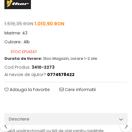
1.516,35 RON
1.010,90 RON
Marime
:
43
Culoare.
:
Alb
STOC EPUIZAT
Durata de livrare:
Stoc Magazin, Livrare 1-2 zile
Cod Produs:
3410-2273
Ai nevoie de ajutor?
0774578422
Adauga la Favorite
Cere informatii
Descriere
Talpă unidirecțională cu tijă de oțel pentru rigiditate