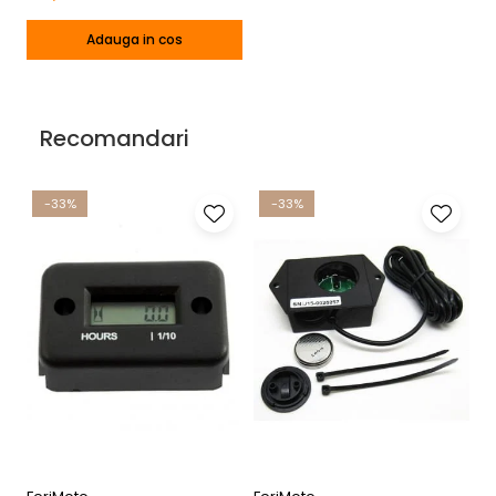
Adauga in cos
Recomandari
-33%
-33%