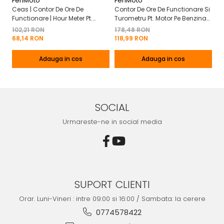
FeriMoto
FeriMoto
Fe
Ceas | Contor De Ore De
Contor De Ore De Functionare Si
Ce
Functionare | Hour Meter Pt.
Turometru Pt. Motor Pe Benzina
Fu
Motor Pe Benzina 2T | 4T
2T | 4T Cu Capac De Baterie
Cu
102,21 RON
178,48 RON
13
Mo
68,14 RON
118,99 RON
8
Adauga in cos
Adauga in cos
SOCIAL
Urmareste-ne in social media
SUPORT CLIENTI
Orar. Luni-Vineri : intre 09:00 si 16:00 / Sambata: la cerere
0774578422