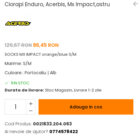
Pelerine de ploaie
Roti/Accesorii
Ciorapi Enduro, Acerbis, Mx Impact,astru
Protectii
Ambreiaj
Rucsac/Borseta
Evacuare
Tricou / Geci / Termic
Cabluri si Conducte
Uleiuri si Lubrifianti
129,67 RON
86,45 RON
Filtre
SOCKS MX IMPACT orange/blue S/M
Suspensii
Marime
:
S/M
Transmisie
Culoare.
:
Portocaliu | Alb
Tuning
1
IN STOC
Durata de livrare:
Stoc Magazin, Livrare 1-2 zile
Adauga in cos
Cod Produs:
0021633.204.063
Ai nevoie de ajutor?
0774578422