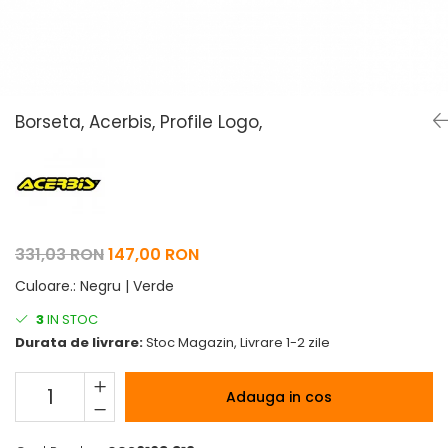
Pelerine de ploaie
Roti/Accesorii
Protectii
Ambreiaj
Rucsac/Borseta
Evacuare
Tricou / Geci / Termic
Cabluri si Conducte
Borseta, Acerbis, Profile Logo,
Uleiuri si Lubrifianti
Filtre
Suspensii
Transmisie
331,03 RON
147,00 RON
Tuning
Culoare.
:
Negru | Verde
3
IN STOC
Durata de livrare:
Stoc Magazin, Livrare 1-2 zile
Adauga in cos