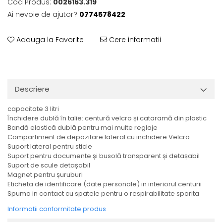
Cod Produs:
0026163.319
Ai nevoie de ajutor?
0774578422
Adauga la Favorite
Cere informatii
Descriere
capacitate 3 litri
Închidere dublă în talie: centură velcro și cataramă din plastic
Bandă elastică dublă pentru mai multe reglaje
Compartiment de depozitare lateral cu inchidere Velcro
Suport lateral pentru sticle
Suport pentru documente și busolă transparent și detașabil
Suport de scule detașabil
Magnet pentru șuruburi
Eticheta de identificare (date personale) in interiorul centurii
Spuma in contact cu spatele pentru o respirabilitate sporita
Informatii conformitate produs