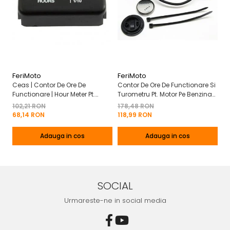
FeriMoto
FeriMoto
Fe
Ceas | Contor De Ore De
Contor De Ore De Functionare Si
Ce
Functionare | Hour Meter Pt.
Turometru Pt. Motor Pe Benzina
Fu
Motor Pe Benzina 2T | 4T
2T | 4T Cu Capac De Baterie
Cu
102,21 RON
178,48 RON
13
Mo
68,14 RON
118,99 RON
8
Adauga in cos
Adauga in cos
SOCIAL
Urmareste-ne in social media