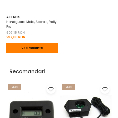
ACERBIS
Handguard Moto, Acerbis, Rally
Pro
607,15 RON
297,00 RON
Vezi Variante
Recomandari
-33%
-33%