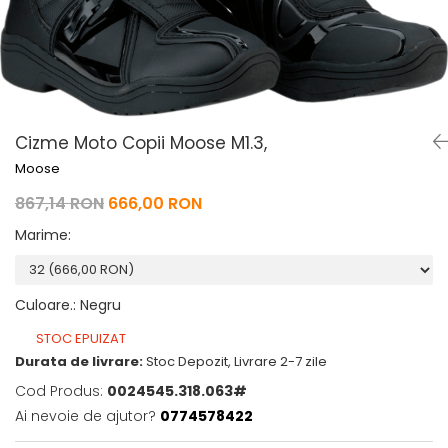
Pelerine de ploaie
Roti/Accesorii
Protectii
Ambreiaj
Rucsac/Borseta
Evacuare
Tricou / Geci / Termic
Cabluri si Conducte
Uleiuri si Lubrifianti
Cizme Moto Copii Moose M1.3,
Filtre
Moose
Suspensii
867,14 RON
666,00 RON
Transmisie
Marime
:
Tuning
Culoare.
:
Negru
STOC EPUIZAT
Durata de livrare:
Stoc Depozit, Livrare 2-7 zile
Cod Produs:
0024545.318.063#
Ai nevoie de ajutor?
0774578422