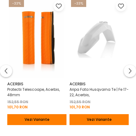
-33%
-33%
ACERBIS
ACERBIS
Protectii Telescoape, Acerbis,
Aripa Fata Husqvarna Te | Fe 17-
48mm
22, Acerbis,
152,55 RON
152,55 RON
101,70 RON
101,70 RON
Vezi Variante
Vezi Variante