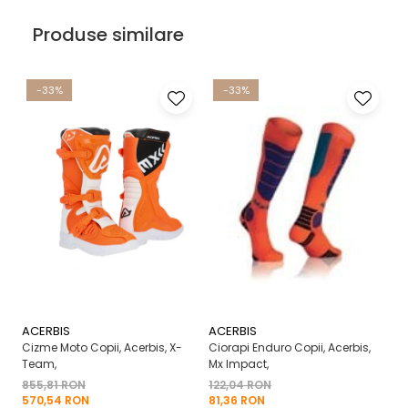
Produse similare
-33%
-33%
ACERBIS
ACERBIS
A
Cizme Moto Copii, Acerbis, X-
Ciorapi Enduro Copii, Acerbis,
Ci
Team,
Mx Impact,
M
855,81 RON
122,04 RON
1.
570,54 RON
81,36 RON
1.