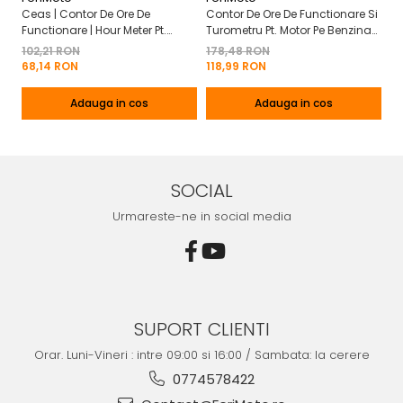
Ceas | Contor De Ore De
Contor De Ore De Functionare Si
Ce
Functionare | Hour Meter Pt.
Turometru Pt. Motor Pe Benzina
Fu
Motor Pe Benzina 2T | 4T
2T | 4T Cu Capac De Baterie
Cu
102,21 RON
178,48 RON
13
Mo
68,14 RON
118,99 RON
8
Adauga in cos
Adauga in cos
SOCIAL
Urmareste-ne in social media
SUPORT CLIENTI
Orar. Luni-Vineri : intre 09:00 si 16:00 / Sambata: la cerere
0774578422