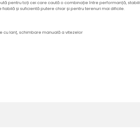
 pentru toți cei care caută o combinație între performanță, stabilita
 fiabilă și suficientă putere chiar și pentru terenuri mai dificile.
ie cu lanț, schimbare manuală a vitezelor