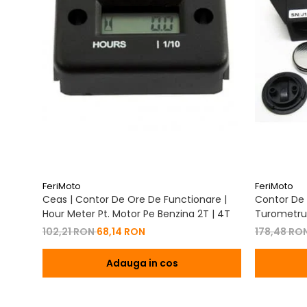
FeriMoto
FeriMoto
Ceas | Contor De Ore De Functionare |
Contor De 
Hour Meter Pt. Motor Pe Benzina 2T | 4T
Turometru 
Cu Capac 
102,21 RON
68,14 RON
178,48 RO
Adauga in cos