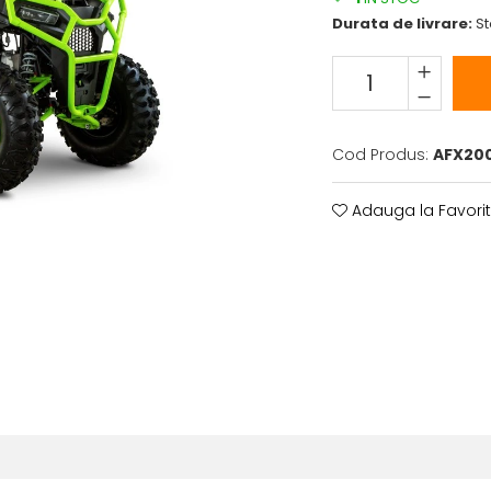
Durata de livrare:
St
Cod Produs:
AFX20
Adauga la Favori