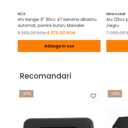
NCX
Minirocket
Atv Ranger 6" 110cc 4T benzina albastru
Atv 125cc p
automat, pornire buton, Marsalier
,negru
6.555,00 RON
4.370,00 RON
7.005,00
Adauga in cos
Recomandari
-33%
-33%