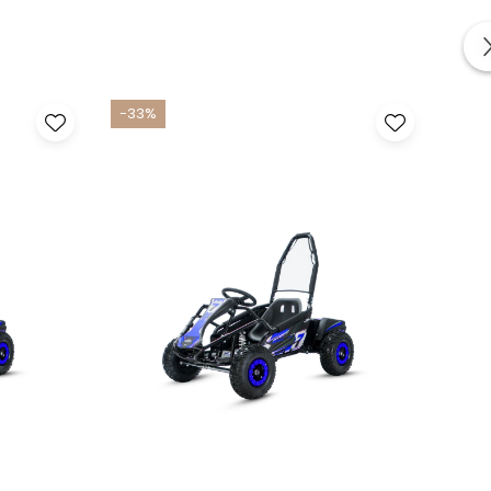
-33%
-33
confortabile, motorului puternic, echipamentelor extinse și
 și calibrarea ATV-ului. Furnizat demontat (asamblare ușoară).