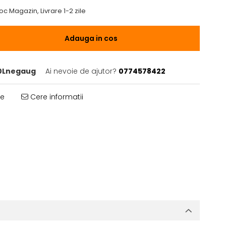
oc Magazin, Livrare 1-2 zile
Adauga in cos
0Lnegaug
Ai nevoie de ajutor?
0774578422
te
Cere informatii