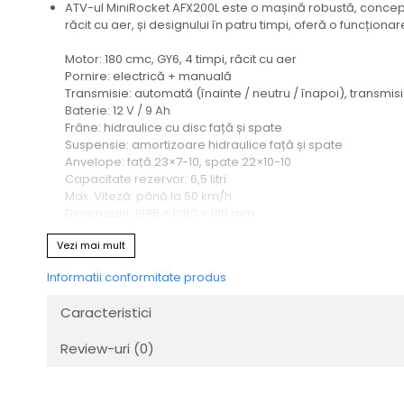
ATV-ul MiniRocket AFX200L este o mașină robustă, concepută
Transmisie
răcit cu aer, și designului în patru timpi, oferă o funcționare
Tuning
Motor: 180 cmc, GY6, 4 timpi, răcit cu aer
Pornire: electrică + manuală
Transmisie: automată (înainte / neutru / înapoi), transmis
Baterie: 12 V / 9 Ah
Frâne: hidraulice cu disc față și spate
Suspensie: amortizoare hidraulice față și spate
Anvelope: față 23×7-10, spate 22×10-10
Capacitate rezervor: 6,5 litri
Max. Viteză: până la 60 km/h
Dimensiuni: 1895 × 1080 × 1110 mm
Înălțimea șeii: 820 mm
Vezi mai mult
Ampatament: 1225 mm
Greutate: 198 kg (net) / 233 kg (brut)
Informatii conformitate produs
Ambalaj: carton 169,5 × 112 × 84 cm
Echipament:
Caracteristici
Claxon
Review-uri
(0)
Semnalizatoare
Vitezometru (afișaj digital)