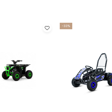
-33%
recreativ, cât și pentru o utilizare mai sportivă. Datorită scaunelor 
 și încredere pe diverse tipuri de suprafețe.
nsiunile pot varia față de valorile listate în funcție de configurarea
ra cost.