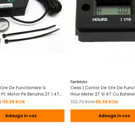
FeriMoto
Ore De Functionare Si
Ceas | Contor De Ore De Funct
Pt. Motor Pe Benzina 2T | 4T
Hour Meter 2T Si 4T Cu Baterie
De Baterie
Schimbabila Pt. Motor Pe Benzi
N
118,99 RON
132,72 RON
88,48 RON
Adauga in cos
Adauga in cos