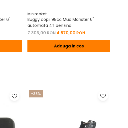
Minirocket
Miniro
ter 6"
Buggy copii 98cc Mud Monster 6"
ATV M
automata 4T benzina
Camuf
7.305,00 RON
4.870,00 RON
7.00
Adauga in cos
-33%
-17