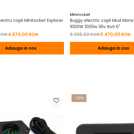
Minirocket
entru copii Minirocket Explorer
Buggy electric copii Mud Mons
1000W 1000w 36v Roti 6"
 RON
4.670,00 RON
8.205,00 RON
5.470,00 RON
Adauga in cos
Adauga in cos
-33%