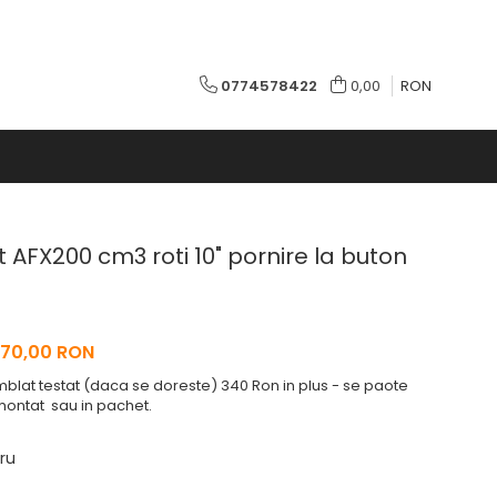
0774578422
0,00
RON
 AFX200 cm3 roti 10" pornire la buton
270,00 RON
lat testat (daca se doreste) 340 Ron in plus - se paote
 montat sau in pachet.
ru