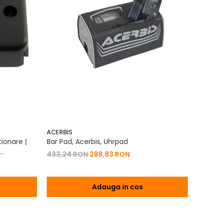
ACERBIS
ACERB
ionare |
Bar Pad, Acerbis, Uhrpad
Conto
Vibrat
433,24 RON
288,83 RON
na 2T | 4T
200,
Adauga in cos