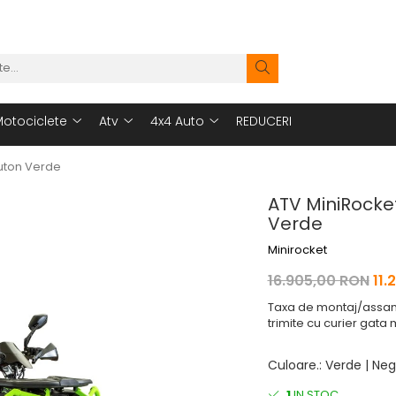
otociclete
Atv
4x4 Auto
REDUCERI
buton Verde
ATV MiniRocket
Verde
Minirocket
16.905,00 RON
11.
Taxa de montaj/assamb
trimite cu curier gata
Culoare.
:
Verde | Neg
1
IN STOC