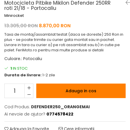
Pelerine de ploaie
Roti/Accesorii
Motocicleta Pitbike Mikilon Defender 250RR
roti 21/18 - Portocaliu
Protectii
Ambreiaj
Minirocket
Rucsac/Borseta
Evacuare
13.305,00 RON
8.870,00 RON
Tricou / Geci / Termic
Cabluri si Conducte
Taxa de montaj/assamblat testat (daca se doreste) 250 Ron in
Uleiuri si Lubrifianti
plus - se poate trimite cu curier gata montat sau in pachet.
Livrare in tara cu curier a) pe roti assamblat sau b) in cutie pe
Filtre
palet. FeriMoto.ro pentru mai multe produse si detalii
Suspensii
Culoare.
:
Potocaliu
Transmisie
1
IN STOC
Tuning
Durata de livrare:
1-2 zile
Adauga in cos
Cod Produs:
DEFENDER250_ORANGEMAI
Ai nevoie de ajutor?
0774578422
Adauga la Favorite
Cere informatii