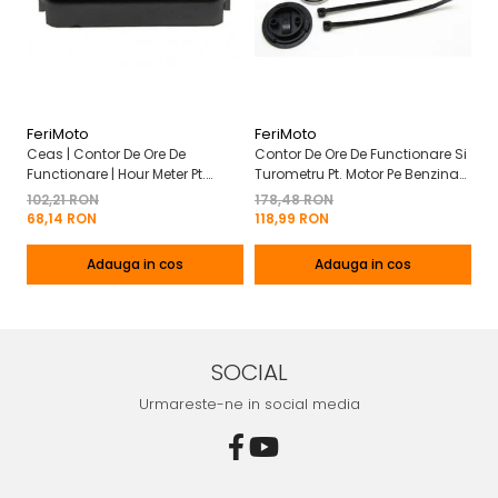
Marca
:
Motoare-rachetă
FeriMoto
FeriMoto
Fe
Ceas | Contor De Ore De
Contor De Ore De Functionare Si
Ce
Functionare | Hour Meter Pt.
Turometru Pt. Motor Pe Benzina
Fu
Motor Pe Benzina 2T | 4T
2T | 4T Cu Capac De Baterie
Cu
102,21 RON
178,48 RON
13
Mo
68,14 RON
118,99 RON
8
Adauga in cos
Adauga in cos
SOCIAL
Urmareste-ne in social media