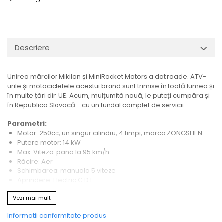
Descriere
Unirea mărcilor Mikilon și MiniRocket Motors a dat roade. ATV-
urile și motocicletele acestui brand sunt trimise în toată lumea și
în multe țări din UE.
Acum, mulțumită nouă, le puteți cumpăra și
în Republica Slovacă - cu un fundal complet de servicii.
Parametri:
Motor: 250cc, un singur cilindru, 4 timpi, marca ZONGSHEN
Putere motor: 14 kW
Max. Viteza: pana la 95 km/h
Răcire: Aer
Schimbarea: manuala 5 viteze
Aprindere: Electric C.D.I.
Pornire: pedala + starter electric
Vezi mai mult
Jante: fata 21", spate 18"
Anvelope fata: 80 / 100-21
Informatii conformitate produs
Cauciucuri spate: 110 / 90-18