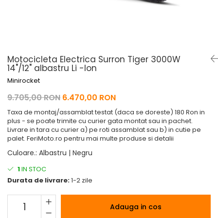
Pelerine de ploaie
Roti/Accesorii
Protectii
Ambreiaj
Rucsac/Borseta
Evacuare
Tricou / Geci / Termic
Cabluri si Conducte
Motocicleta Electrica Surron Tiger 3000W
Uleiuri si Lubrifianti
14"/12" albastru Li -Ion
Filtre
Minirocket
Suspensii
9.705,00 RON
6.470,00 RON
Transmisie
Taxa de montaj/assamblat testat (daca se doreste) 180 Ron in
plus - se poate trimite cu curier gata montat sau in pachet.
Tuning
Livrare in tara cu curier a) pe roti assamblat sau b) in cutie pe
palet. FeriMoto.ro pentru mai multe produse si detalii
Culoare.
:
Albastru | Negru
1
IN STOC
Durata de livrare:
1-2 zile
Adauga in cos