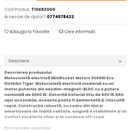
Cod Produs:
TIGER2000
Ai nevoie de ajutor?
0774578422
Adauga la Favorite
Cere informatii
Descriere
Descrierea produsului
Motocicletă electrică MiniRocket Motors 3000W Eco
Dirtbike Tiger. Motocicletă electrică modernă cu un
motor puternic din neodim-magnet-BLDC cu o putere
nominală de 3000 W. Datorită bateriei litiu de 60V 15.6Ah
ușor accesibile, aceasta poate fi demontată și înlocuită
rapid. Construcția robustă, cu cadru din oțel și
amortizoare de înaltă calitate, asigură o stabilitate și un
confort excelente chiar și la condusul off-road.
Principalele avantaje: