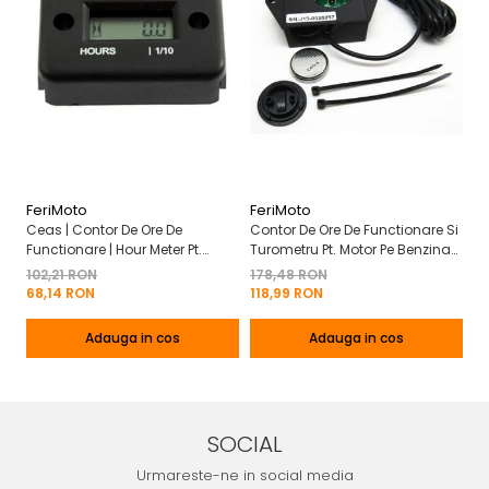
FeriMoto
FeriMoto
Fe
Ceas | Contor De Ore De
Contor De Ore De Functionare Si
Ce
Functionare | Hour Meter Pt.
Turometru Pt. Motor Pe Benzina
Fu
Motor Pe Benzina 2T | 4T
2T | 4T Cu Capac De Baterie
Cu
102,21 RON
178,48 RON
13
Mo
68,14 RON
118,99 RON
8
Adauga in cos
Adauga in cos
SOCIAL
Urmareste-ne in social media